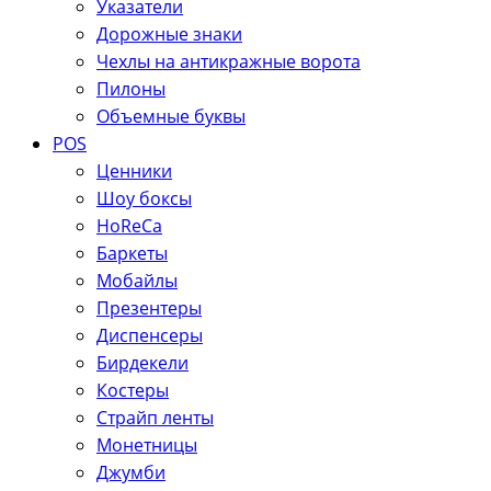
Указатели
Дорожные знаки
Чехлы на антикражные ворота
Пилоны
Объемные буквы
POS
Ценники
Шоу боксы
HoReCa
Баркеты
Мобайлы
Презентеры
Диспенсеры
Бирдекели
Костеры
Страйп ленты
Монетницы
Джумби