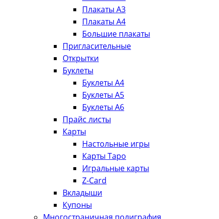
Плакаты А3
Плакаты А4
Большие плакаты
Пригласительные
Открытки
Буклеты
Буклеты А4
Буклеты А5
Буклеты А6
Прайс листы
Карты
Настольные игры
Карты Таро
Игральные карты
Z-Card
Вкладыши
Купоны
Многостраничная полиграфия