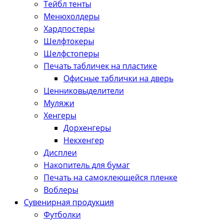
Тейбл тенты
Менюхолдеры
Хардпостеры
Шелфтокеры
Шелфстоперы
Печать табличек на пластике
Офисные таблички на дверь
Ценниковыделители
Муляжи
Хенгеры
Дорхенгеры
Некхенгер
Дисплеи
Накопитель для бумаг
Печать на самоклеющейся пленке
Воблеры
Сувенирная продукция
Футболки