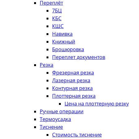
Переплёт
7БЦ
КБС
КШС
Навивка
Книжный
Брошюровка
Переплет документов
Резка
Фрезерная резка
Лазерная резка
Контурная резка
Плоттерная резка
Цена на плоттерную резку
Ручные операции
Термоусадка
Тиснение
Стоимость тиснение