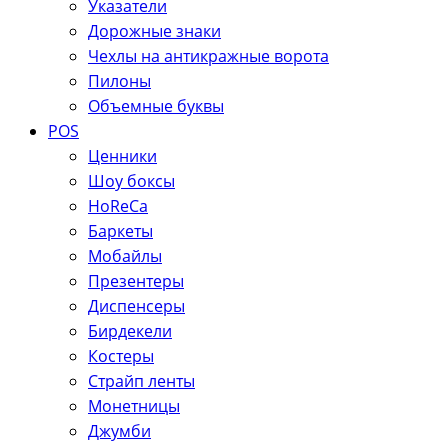
Указатели
Дорожные знаки
Чехлы на антикражные ворота
Пилоны
Объемные буквы
POS
Ценники
Шоу боксы
HoReCa
Баркеты
Мобайлы
Презентеры
Диспенсеры
Бирдекели
Костеры
Страйп ленты
Монетницы
Джумби