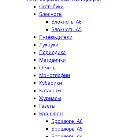
Скетчбуки
Блокноты
Блокноты А6
Блокноты А5
Путеводители
Лукбуки
Периодика
Методички
Отчеты
Монографии
Кубарики
Каталоги
Журналы
Газеты
Брошюры
Брошюры А6
Брошюры А5
Брошюры А4