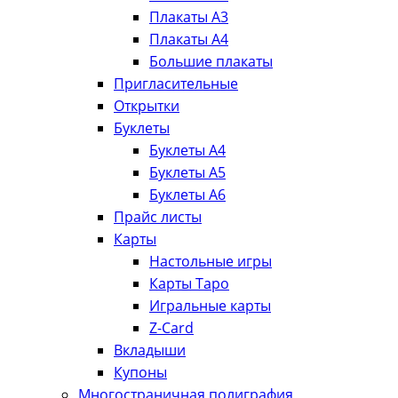
Плакаты А3
Плакаты А4
Большие плакаты
Пригласительные
Открытки
Буклеты
Буклеты А4
Буклеты А5
Буклеты А6
Прайс листы
Карты
Настольные игры
Карты Таро
Игральные карты
Z-Card
Вкладыши
Купоны
Многостраничная полиграфия