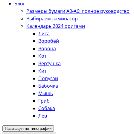
Блог
Размеры бумаги А0-А6: полное руководство
Выбираем ламинатор
Календарь 2024 оригами
Лиса
Воробей
Ворона
Кот
Вертушка
Кит
Попугай
Бабочка
Мышь
Гриб
Собака
Лев
Навигация по типографии