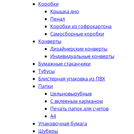
Коробки
Крышка дно
Пенал
Коробки из гофрокартона
Самосборные коробки
Конверты
Дизайнерские конверты
Индивидуальные конверты
Бумажные стаканчики
Тубусы
Блистерная упаковка из ПВХ
Папки
Цельновырубные
С вклееным карманом
Печать папок для счетов
А4
Упаковочная бумага
Шуберы