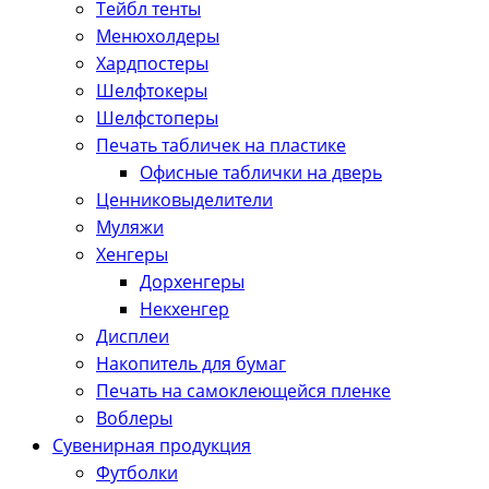
Тейбл тенты
Менюхолдеры
Хардпостеры
Шелфтокеры
Шелфстоперы
Печать табличек на пластике
Офисные таблички на дверь
Ценниковыделители
Муляжи
Хенгеры
Дорхенгеры
Некхенгер
Дисплеи
Накопитель для бумаг
Печать на самоклеющейся пленке
Воблеры
Сувенирная продукция
Футболки