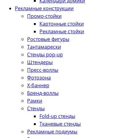
Календари домики
Рекламные конструкции
Промо-стойки
Картонные стойки
Рекламные стойки
Ростовые фигуры
Тантамарески
Стенды pop-up
Штендеры
Пресс-воллы
Фотозона
Х-баннер
Бренд-воллы
Рамки
Стенды
Fold-up стенды
Тканевые стенды
Рекламные подиумы