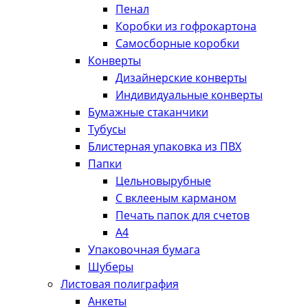
Пенал
Коробки из гофрокартона
Самосборные коробки
Конверты
Дизайнерские конверты
Индивидуальные конверты
Бумажные стаканчики
Тубусы
Блистерная упаковка из ПВХ
Папки
Цельновырубные
С вклееным карманом
Печать папок для счетов
А4
Упаковочная бумага
Шуберы
Листовая полиграфия
Анкеты