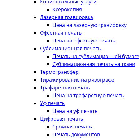
Копировальные услуги
Ксерокопия
Лазерная гравировка
Цена на лазерную гравировку
Офсетная печать
Цена на офсетную печать
Сублимационная печать
Печать на сублимационной бумаге
Сублимационная печать на ткани
Термотрансфер
Тиражирование на ризографе
Трафаретная печать
Цена на трафаретную печать
Уф печать
Цена на уф печать
Цифровая печать
Срочная печать
Печать документов