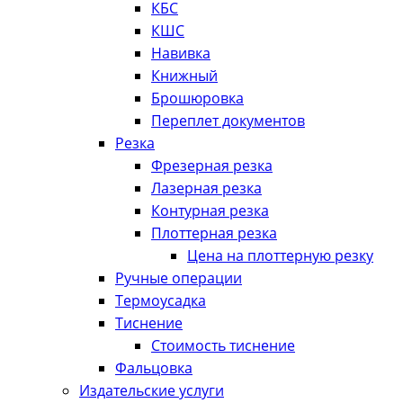
КБС
КШС
Навивка
Книжный
Брошюровка
Переплет документов
Резка
Фрезерная резка
Лазерная резка
Контурная резка
Плоттерная резка
Цена на плоттерную резку
Ручные операции
Термоусадка
Тиснение
Стоимость тиснение
Фальцовка
Издательские услуги