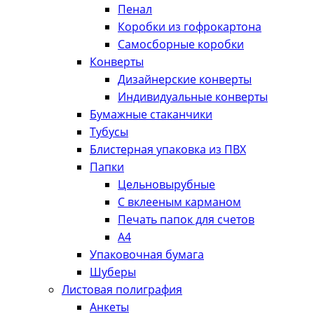
Пенал
Коробки из гофрокартона
Самосборные коробки
Конверты
Дизайнерские конверты
Индивидуальные конверты
Бумажные стаканчики
Тубусы
Блистерная упаковка из ПВХ
Папки
Цельновырубные
С вклееным карманом
Печать папок для счетов
А4
Упаковочная бумага
Шуберы
Листовая полиграфия
Анкеты