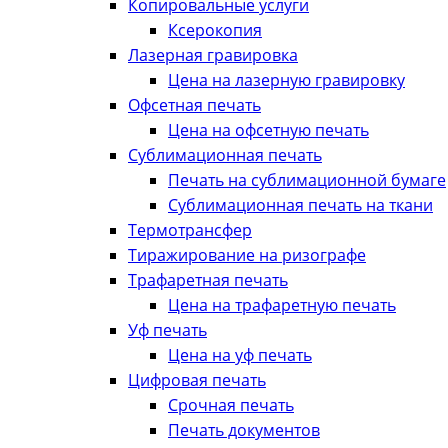
Копировальные услуги
Ксерокопия
Лазерная гравировка
Цена на лазерную гравировку
Офсетная печать
Цена на офсетную печать
Сублимационная печать
Печать на сублимационной бумаге
Сублимационная печать на ткани
Термотрансфер
Тиражирование на ризографе
Трафаретная печать
Цена на трафаретную печать
Уф печать
Цена на уф печать
Цифровая печать
Срочная печать
Печать документов