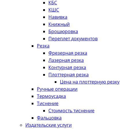
КБС
КШС
Навивка
Книжный
Брошюровка
Переплет документов
Резка
Фрезерная резка
Лазерная резка
Контурная резка
Плоттерная резка
Цена на плоттерную резку
Ручные операции
Термоусадка
Тиснение
Стоимость тиснение
Фальцовка
Издательские услуги