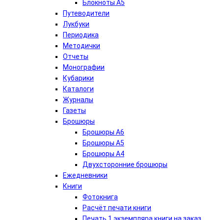
Блокноты А5
Путеводители
Лукбуки
Периодика
Методички
Отчеты
Монографии
Кубарики
Каталоги
Журналы
Газеты
Брошюры
Брошюры А6
Брошюры А5
Брошюры А4
Двухсторонние брошюры
Ежедневники
Книги
Фотокнига
Расчёт печати книги
Печать 1 экземпляра книги на заказ