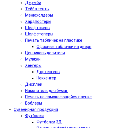
Джумби
Тейбл тенты
Менюхолдеры
Хардпостеры
Шелфтокеры
Шелфстоперы
Печать табличек на пластике
Офисные таблички на дверь
Ценниковыделители
Муляжи
Хенгеры
Дорхенгеры
Некхенгер
Дисплеи
Накопитель для бумаг
Печать на самоклеющейся пленке
Воблеры
Сувенирная продукция
Футболки
Футболки 3Д