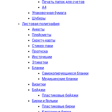
Печать папок для счетов
А4
Упаковочная бумага
Шуберы
Листовая полиграфия
Анкеты
Плейсметы
Скретч-карты
Стикер-паки
Пропуска
Инструкции
Этикетки
Бланки
Самокопирующиеся бланки
Медицинские бланки
Визитки
Бейджи
Пластиковые бейджи
Бирки и Ярлыки
Пластиковые бирки
Картонные бирки