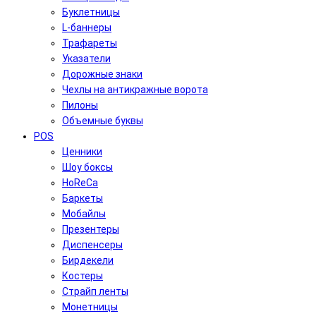
Буклетницы
L-баннеры
Трафареты
Указатели
Дорожные знаки
Чехлы на антикражные ворота
Пилоны
Объемные буквы
POS
Ценники
Шоу боксы
HoReCa
Баркеты
Мобайлы
Презентеры
Диспенсеры
Бирдекели
Костеры
Страйп ленты
Монетницы