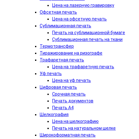
Цена на лазерную гравировку
Офсетная печать
Цена на офсетную печать
Сублимационная печать
Печать на сублимационной бумаге
Сублимационная печать на ткани
Термотрансфер
Тиражирование на ризографе
Трафаретная печать
Цена на трафаретную печать
Уф печать
Цена на уф печать
Цифровая печать
Срочная печать
Печать документов
Печать А4
Шелкография
Цена на шелкографию
Печать на натуральном шелке
Широкоформатная печать