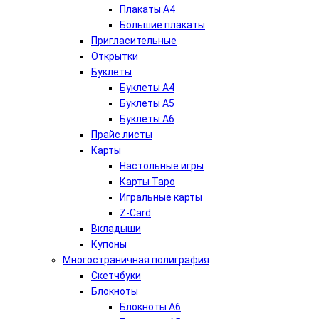
Плакаты А4
Большие плакаты
Пригласительные
Открытки
Буклеты
Буклеты А4
Буклеты А5
Буклеты А6
Прайс листы
Карты
Настольные игры
Карты Таро
Игральные карты
Z-Card
Вкладыши
Купоны
Многостраничная полиграфия
Скетчбуки
Блокноты
Блокноты А6