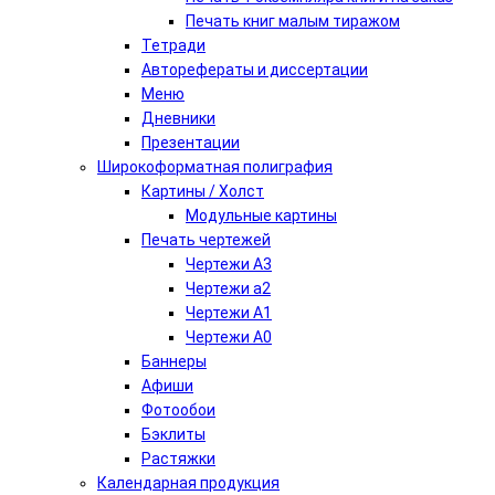
Печать книг малым тиражом
Тетради
Авторефераты и диссертации
Меню
Дневники
Презентации
Широкоформатная полиграфия
Картины / Холст
Модульные картины
Печать чертежей
Чертежи А3
Чертежи а2
Чертежи А1
Чертежи А0
Баннеры
Афиши
Фотообои
Бэклиты
Растяжки
Календарная продукция