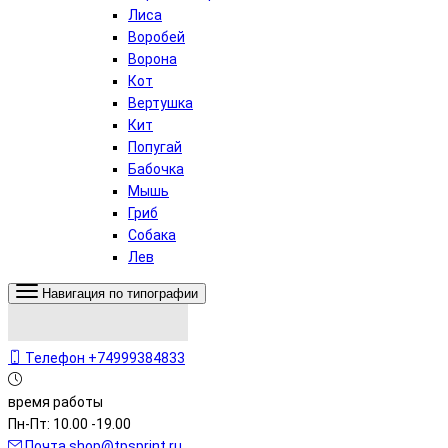
Лиса
Воробей
Ворона
Кот
Вертушка
Кит
Попугай
Бабочка
Мышь
Гриб
Собака
Лев
Навигация по типографии
Телефон
+74999384833
время работы
Пн-Пт: 10.00 -19.00
Почта
shop@tpsprint.ru