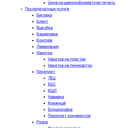
Цена на широкоформатную печать
Послепечатные услуги
Биговка
Блинт
Вырубка
Кашировка
Конгрев
Ламинация
Накатка
Накатка на пластик
Накатка на пенокартон
Переплёт
7БЦ
КБС
КШС
Навивка
Книжный
Брошюровка
Переплет документов
Резка