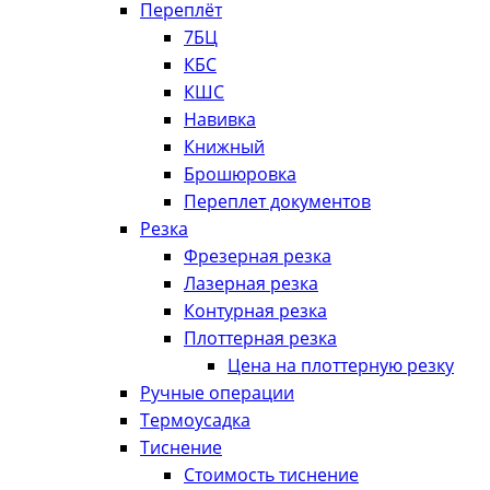
Переплёт
7БЦ
КБС
КШС
Навивка
Книжный
Брошюровка
Переплет документов
Резка
Фрезерная резка
Лазерная резка
Контурная резка
Плоттерная резка
Цена на плоттерную резку
Ручные операции
Термоусадка
Тиснение
Стоимость тиснение