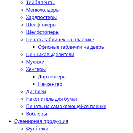
Тейбл тенты
Менюхолдеры
Хардпостеры
Шелфтокеры
Шелфстоперы
Печать табличек на пластике
Офисные таблички на дверь
Ценниковыделители
Муляжи
Хенгеры
Дорхенгеры
Некхенгер
Дисплеи
Накопитель для бумаг
Печать на самоклеющейся пленке
Воблеры
Сувенирная продукция
Футболки