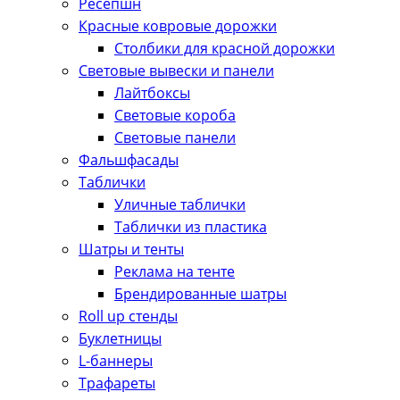
Ресепшн
Красные ковровые дорожки
Столбики для красной дорожки
Световые вывески и панели
Лайтбоксы
Световые короба
Световые панели
Фальшфасады
Таблички
Уличные таблички
Таблички из пластика
Шатры и тенты
Реклама на тенте
Брендированные шатры
Roll up стенды
Буклетницы
L-баннеры
Трафареты