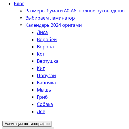
Блог
Размеры бумаги А0-А6: полное руководство
Выбираем ламинатор
Календарь 2024 оригами
Лиса
Воробей
Ворона
Кот
Вертушка
Кит
Попугай
Бабочка
Мышь
Гриб
Собака
Лев
Навигация по типографии