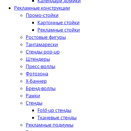
Календари домики
Рекламные конструкции
Промо-стойки
Картонные стойки
Рекламные стойки
Ростовые фигуры
Тантамарески
Стенды pop-up
Штендеры
Пресс-воллы
Фотозона
Х-баннер
Бренд-воллы
Рамки
Стенды
Fold-up стенды
Тканевые стенды
Рекламные подиумы