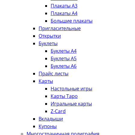
Плакаты А3
Плакаты А4
Большие плакаты
Пригласительные
Открытки
Буклеты
Буклеты А4
Буклеты А5
Буклеты А6
Прайс листы
Карты
Настольные игры
Карты Таро
Игральные карты
Z-Card
Вкладыши
Купоны
Многостраничная полиграфия