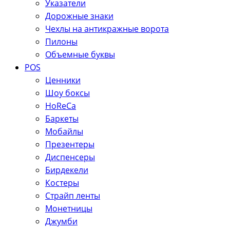
Указатели
Дорожные знаки
Чехлы на антикражные ворота
Пилоны
Объемные буквы
POS
Ценники
Шоу боксы
HoReCa
Баркеты
Мобайлы
Презентеры
Диспенсеры
Бирдекели
Костеры
Страйп ленты
Монетницы
Джумби