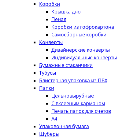
Коробки
Крышка дно
Пенал
Коробки из гофрокартона
Самосборные коробки
Конверты
Дизайнерские конверты
Индивидуальные конверты
Бумажные стаканчики
Тубусы
Блистерная упаковка из ПВХ
Папки
Цельновырубные
С вклееным карманом
Печать папок для счетов
А4
Упаковочная бумага
Шуберы