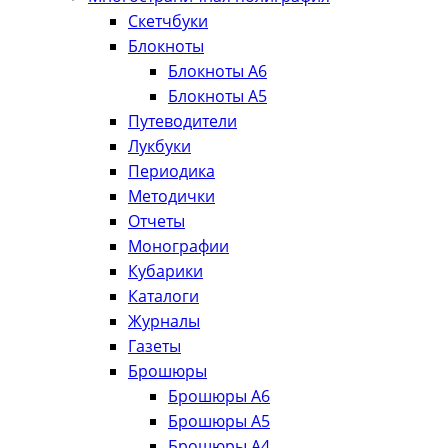
Скетчбуки
Блокноты
Блокноты А6
Блокноты А5
Путеводители
Лукбуки
Периодика
Методички
Отчеты
Монографии
Кубарики
Каталоги
Журналы
Газеты
Брошюры
Брошюры А6
Брошюры А5
Брошюры А4