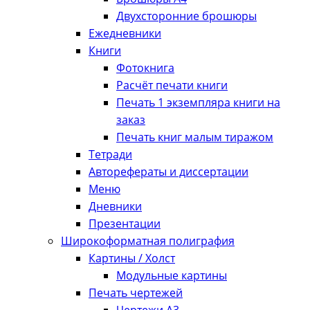
Двухсторонние брошюры
Ежедневники
Книги
Фотокнига
Расчёт печати книги
Печать 1 экземпляра книги на
заказ
Печать книг малым тиражом
Тетради
Авторефераты и диссертации
Меню
Дневники
Презентации
Широкоформатная полиграфия
Картины / Холст
Модульные картины
Печать чертежей