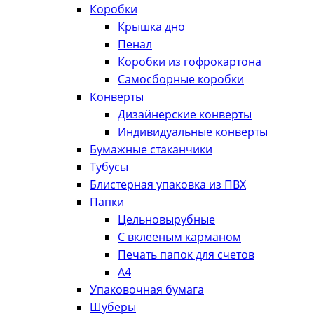
Коробки
Крышка дно
Пенал
Коробки из гофрокартона
Самосборные коробки
Конверты
Дизайнерские конверты
Индивидуальные конверты
Бумажные стаканчики
Тубусы
Блистерная упаковка из ПВХ
Папки
Цельновырубные
С вклееным карманом
Печать папок для счетов
А4
Упаковочная бумага
Шуберы