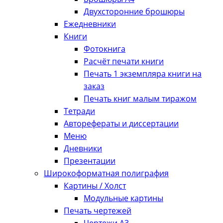
Двухсторонние брошюры
Ежедневники
Книги
Фотокнига
Расчёт печати книги
Печать 1 экземпляра книги на
заказ
Печать книг малым тиражом
Тетради
Авторефераты и диссертации
Меню
Дневники
Презентации
Широкоформатная полиграфия
Картины / Холст
Модульные картины
Печать чертежей