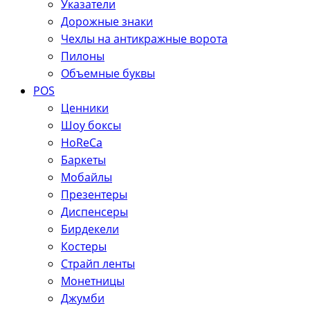
Указатели
Дорожные знаки
Чехлы на антикражные ворота
Пилоны
Объемные буквы
POS
Ценники
Шоу боксы
HoReCa
Баркеты
Мобайлы
Презентеры
Диспенсеры
Бирдекели
Костеры
Страйп ленты
Монетницы
Джумби