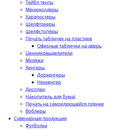
Тейбл тенты
Менюхолдеры
Хардпостеры
Шелфтокеры
Шелфстоперы
Печать табличек на пластике
Офисные таблички на дверь
Ценниковыделители
Муляжи
Хенгеры
Дорхенгеры
Некхенгер
Дисплеи
Накопитель для бумаг
Печать на самоклеющейся пленке
Воблеры
Сувенирная продукция
Футболки