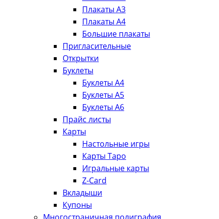
Плакаты А3
Плакаты А4
Большие плакаты
Пригласительные
Открытки
Буклеты
Буклеты А4
Буклеты А5
Буклеты А6
Прайс листы
Карты
Настольные игры
Карты Таро
Игральные карты
Z-Card
Вкладыши
Купоны
Многостраничная полиграфия