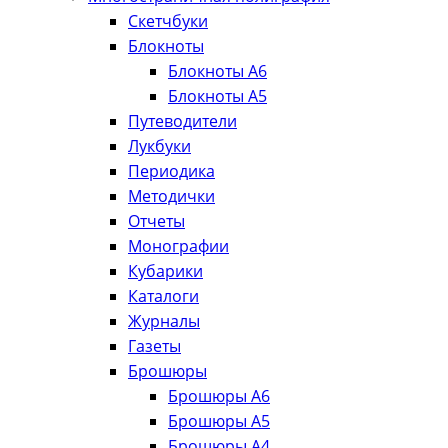
Скетчбуки
Блокноты
Блокноты А6
Блокноты А5
Путеводители
Лукбуки
Периодика
Методички
Отчеты
Монографии
Кубарики
Каталоги
Журналы
Газеты
Брошюры
Брошюры А6
Брошюры А5
Брошюры А4