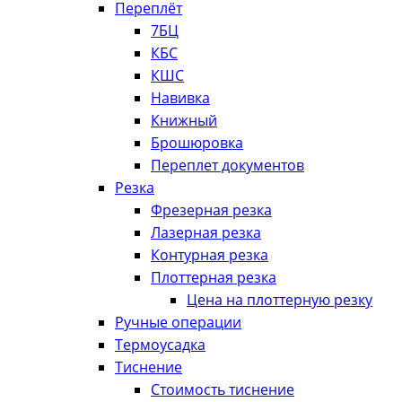
Переплёт
7БЦ
КБС
КШС
Навивка
Книжный
Брошюровка
Переплет документов
Резка
Фрезерная резка
Лазерная резка
Контурная резка
Плоттерная резка
Цена на плоттерную резку
Ручные операции
Термоусадка
Тиснение
Стоимость тиснение