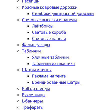
Ресепшн
Красные ковровые дорожки
Столбики для красной дорожки
Световые вывески и панели
Лайтбоксы
Световые короба
Световые панели
Фальшфасады
Таблички
Уличные таблички
Таблички из пластика
Шатры и тенты
Реклама на тенте
Брендированные шатры
Roll up стенды
Буклетницы
L-баннеры
Трафареты