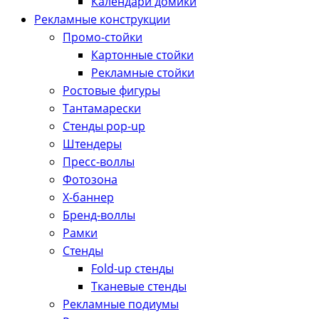
Календари домики
Рекламные конструкции
Промо-стойки
Картонные стойки
Рекламные стойки
Ростовые фигуры
Тантамарески
Стенды pop-up
Штендеры
Пресс-воллы
Фотозона
Х-баннер
Бренд-воллы
Рамки
Стенды
Fold-up стенды
Тканевые стенды
Рекламные подиумы