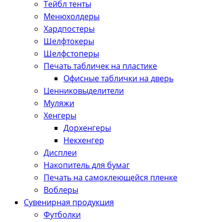
Тейбл тенты
Менюхолдеры
Хардпостеры
Шелфтокеры
Шелфстоперы
Печать табличек на пластике
Офисные таблички на дверь
Ценниковыделители
Муляжи
Хенгеры
Дорхенгеры
Некхенгер
Дисплеи
Накопитель для бумаг
Печать на самоклеющейся пленке
Воблеры
Сувенирная продукция
Футболки