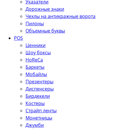
Указатели
Дорожные знаки
Чехлы на антикражные ворота
Пилоны
Объемные буквы
POS
Ценники
Шоу боксы
HoReCa
Баркеты
Мобайлы
Презентеры
Диспенсеры
Бирдекели
Костеры
Страйп ленты
Монетницы
Джумби