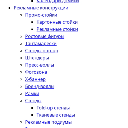
Календари домики
Рекламные конструкции
Промо-стойки
Картонные стойки
Рекламные стойки
Ростовые фигуры
Тантамарески
Стенды pop-up
Штендеры
Пресс-воллы
Фотозона
Х-баннер
Бренд-воллы
Рамки
Стенды
Fold-up стенды
Тканевые стенды
Рекламные подиумы