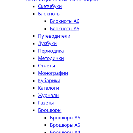
Скетчбуки
Блокноты
Блокноты А6
Блокноты А5
Путеводители
Лукбуки
Периодика
Методички
Отчеты
Монографии
Кубарики
Каталоги
Журналы
Газеты
Брошюры
Брошюры А6
Брошюры А5
Брошюры А4