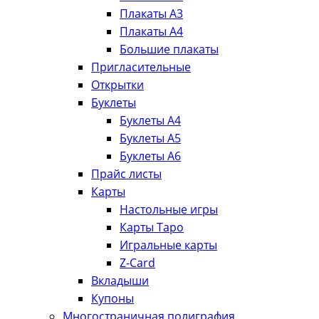
Плакаты А3
Плакаты А4
Большие плакаты
Пригласительные
Открытки
Буклеты
Буклеты А4
Буклеты А5
Буклеты А6
Прайс листы
Карты
Настольные игры
Карты Таро
Игральные карты
Z-Card
Вкладыши
Купоны
Многостраничная полиграфия