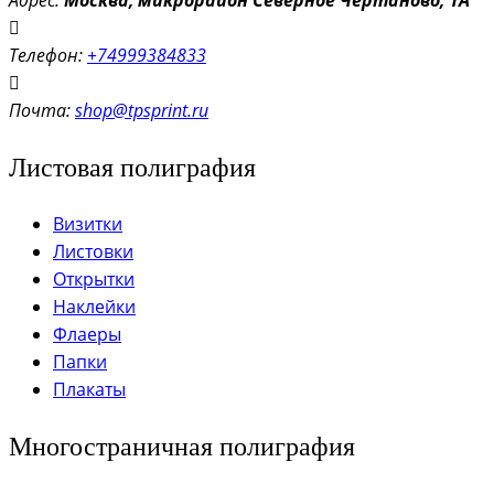
Адрес:
Моск
ва, микрорайон Северное Чертаново, 1А
Телефон:
+74999384833
Почта:
shop@tpsprint.ru
Листовая полиграфия
Визитки
Листовки
Открытки
Наклейки
Флаеры
Папки
Плакаты
Многостраничная полиграфия