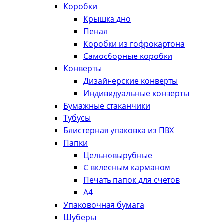
Коробки
Крышка дно
Пенал
Коробки из гофрокартона
Самосборные коробки
Конверты
Дизайнерские конверты
Индивидуальные конверты
Бумажные стаканчики
Тубусы
Блистерная упаковка из ПВХ
Папки
Цельновырубные
С вклееным карманом
Печать папок для счетов
А4
Упаковочная бумага
Шуберы