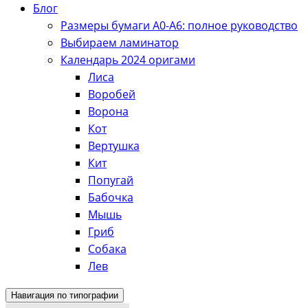
Блог
Размеры бумаги А0-А6: полное руководство
Выбираем ламинатор
Календарь 2024 оригами
Лиса
Воробей
Ворона
Кот
Вертушка
Кит
Попугай
Бабочка
Мышь
Гриб
Собака
Лев
Навигация по типографии