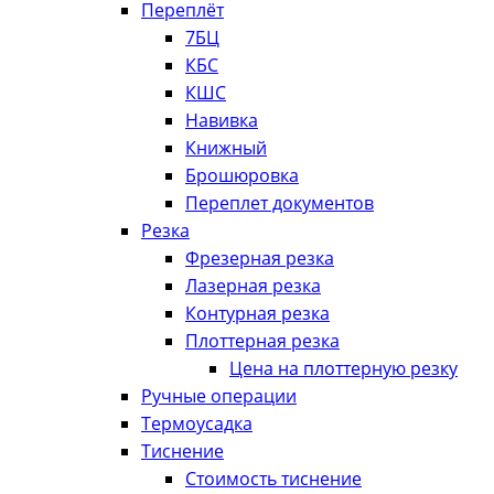
Переплёт
7БЦ
КБС
КШС
Навивка
Книжный
Брошюровка
Переплет документов
Резка
Фрезерная резка
Лазерная резка
Контурная резка
Плоттерная резка
Цена на плоттерную резку
Ручные операции
Термоусадка
Тиснение
Стоимость тиснение