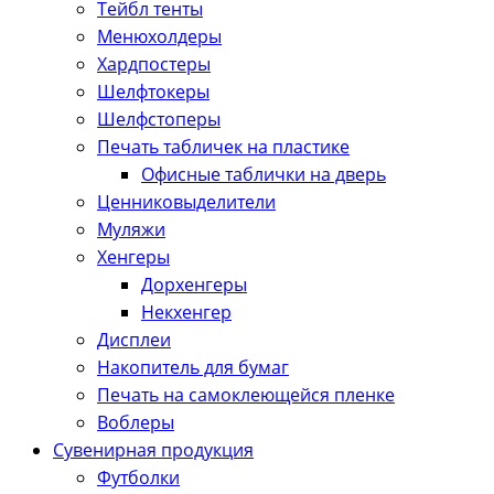
Тейбл тенты
Менюхолдеры
Хардпостеры
Шелфтокеры
Шелфстоперы
Печать табличек на пластике
Офисные таблички на дверь
Ценниковыделители
Муляжи
Хенгеры
Дорхенгеры
Некхенгер
Дисплеи
Накопитель для бумаг
Печать на самоклеющейся пленке
Воблеры
Сувенирная продукция
Футболки