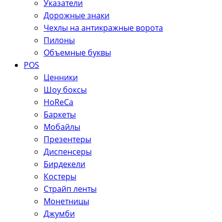
Указатели
Дорожные знаки
Чехлы на антикражные ворота
Пилоны
Объемные буквы
POS
Ценники
Шоу боксы
HoReCa
Баркеты
Мобайлы
Презентеры
Диспенсеры
Бирдекели
Костеры
Страйп ленты
Монетницы
Джумби