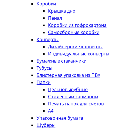
Коробки
Крышка дно
Пенал
Коробки из гофрокартона
Самосборные коробки
Конверты
Дизайнерские конверты
Индивидуальные конверты
Бумажные стаканчики
Тубусы
Блистерная упаковка из ПВХ
Папки
Цельновырубные
С вклееным карманом
Печать папок для счетов
А4
Упаковочная бумага
Шуберы