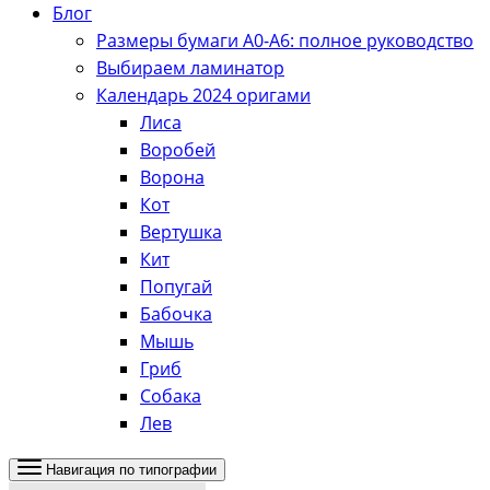
Блог
Размеры бумаги А0-А6: полное руководство
Выбираем ламинатор
Календарь 2024 оригами
Лиса
Воробей
Ворона
Кот
Вертушка
Кит
Попугай
Бабочка
Мышь
Гриб
Собака
Лев
Навигация по типографии