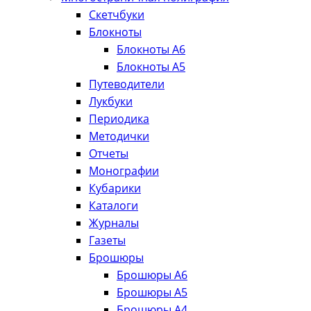
Скетчбуки
Блокноты
Блокноты А6
Блокноты А5
Путеводители
Лукбуки
Периодика
Методички
Отчеты
Монографии
Кубарики
Каталоги
Журналы
Газеты
Брошюры
Брошюры А6
Брошюры А5
Брошюры А4