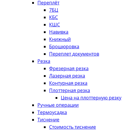
Переплёт
7БЦ
КБС
КШС
Навивка
Книжный
Брошюровка
Переплет документов
Резка
Фрезерная резка
Лазерная резка
Контурная резка
Плоттерная резка
Цена на плоттерную резку
Ручные операции
Термоусадка
Тиснение
Стоимость тиснение