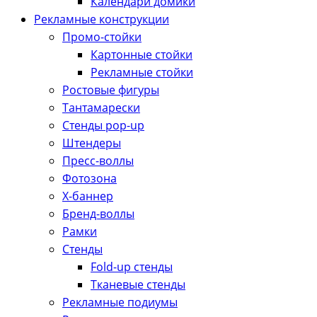
Календари домики
Рекламные конструкции
Промо-стойки
Картонные стойки
Рекламные стойки
Ростовые фигуры
Тантамарески
Стенды pop-up
Штендеры
Пресс-воллы
Фотозона
Х-баннер
Бренд-воллы
Рамки
Стенды
Fold-up стенды
Тканевые стенды
Рекламные подиумы