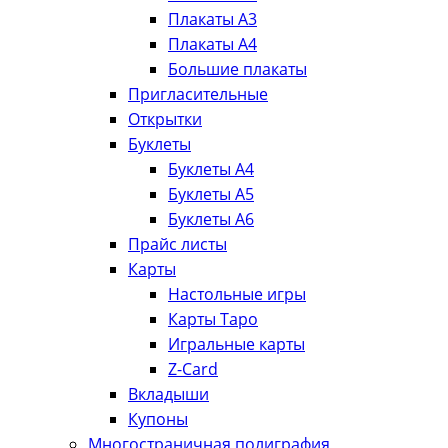
Плакаты А3
Плакаты А4
Большие плакаты
Пригласительные
Открытки
Буклеты
Буклеты А4
Буклеты А5
Буклеты А6
Прайс листы
Карты
Настольные игры
Карты Таро
Игральные карты
Z-Card
Вкладыши
Купоны
Многостраничная полиграфия