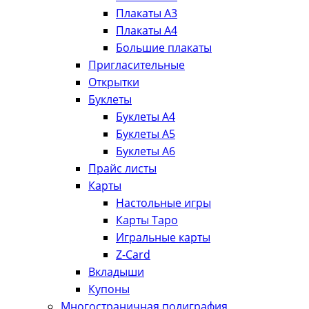
Плакаты А3
Плакаты А4
Большие плакаты
Пригласительные
Открытки
Буклеты
Буклеты А4
Буклеты А5
Буклеты А6
Прайс листы
Карты
Настольные игры
Карты Таро
Игральные карты
Z-Card
Вкладыши
Купоны
Многостраничная полиграфия