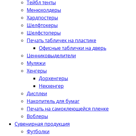
Тейбл тенты
Менюхолдеры
Хардпостеры
Шелфтокеры
Шелфстоперы
Печать табличек на пластике
Офисные таблички на дверь
Ценниковыделители
Муляжи
Хенгеры
Дорхенгеры
Некхенгер
Дисплеи
Накопитель для бумаг
Печать на самоклеющейся пленке
Воблеры
Сувенирная продукция
Футболки