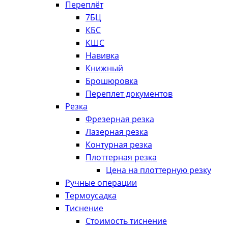
Переплёт
7БЦ
КБС
КШС
Навивка
Книжный
Брошюровка
Переплет документов
Резка
Фрезерная резка
Лазерная резка
Контурная резка
Плоттерная резка
Цена на плоттерную резку
Ручные операции
Термоусадка
Тиснение
Стоимость тиснение