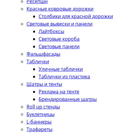
Ресепшн
Красные ковровые дорожки
Столбики для красной дорожки
Световые вывески и панели
Лайтбоксы
Световые короба
Световые панели
Фальшфасады
Таблички
Уличные таблички
Таблички из пластика
Шатры и тенты
Реклама на тенте
Брендированные шатры
Roll up стенды
Буклетницы
L-баннеры
Трафареты