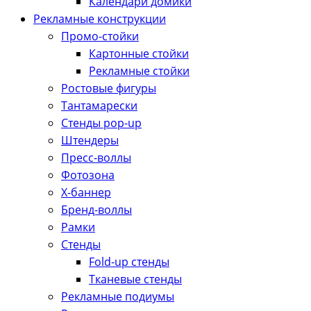
Календари домики
Рекламные конструкции
Промо-стойки
Картонные стойки
Рекламные стойки
Ростовые фигуры
Тантамарески
Стенды pop-up
Штендеры
Пресс-воллы
Фотозона
Х-баннер
Бренд-воллы
Рамки
Стенды
Fold-up стенды
Тканевые стенды
Рекламные подиумы