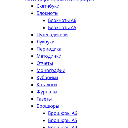
Скетчбуки
Блокноты
Блокноты А6
Блокноты А5
Путеводители
Лукбуки
Периодика
Методички
Отчеты
Монографии
Кубарики
Каталоги
Журналы
Газеты
Брошюры
Брошюры А6
Брошюры А5
Брошюры А4