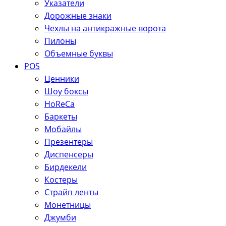
Указатели
Дорожные знаки
Чехлы на антикражные ворота
Пилоны
Объемные буквы
POS
Ценники
Шоу боксы
HoReCa
Баркеты
Мобайлы
Презентеры
Диспенсеры
Бирдекели
Костеры
Страйп ленты
Монетницы
Джумби