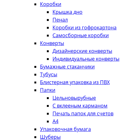
Коробки
Крышка дно
Пенал
Коробки из гофрокартона
Самосборные коробки
Конверты
Дизайнерские конверты
Индивидуальные конверты
Бумажные стаканчики
Тубусы
Блистерная упаковка из ПВХ
Папки
Цельновырубные
С вклееным карманом
Печать папок для счетов
А4
Упаковочная бумага
Шуберы