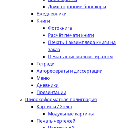
Двухсторонние брошюры
Ежедневники
Книги
Фотокнига
Расчёт печати книги
Печать 1 экземпляра книги на
заказ
Печать книг малым тиражом
Тетради
Авторефераты и диссертации
Меню
Дневники
Презентации
Широкоформатная полиграфия
Картины / Холст
Модульные картины
Печать чертежей