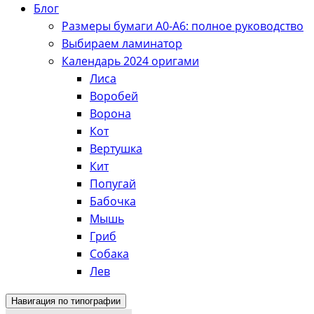
Блог
Размеры бумаги А0-А6: полное руководство
Выбираем ламинатор
Календарь 2024 оригами
Лиса
Воробей
Ворона
Кот
Вертушка
Кит
Попугай
Бабочка
Мышь
Гриб
Собака
Лев
Навигация по типографии