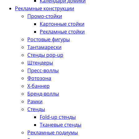
Календари домики
Рекламные конструкции
Промо-стойки
Картонные стойки
Рекламные стойки
Ростовые фигуры
Тантамарески
Стенды pop-up
Штендеры
Пресс-воллы
Фотозона
Х-баннер
Бренд-воллы
Рамки
Стенды
Fold-up стенды
Тканевые стенды
Рекламные подиумы