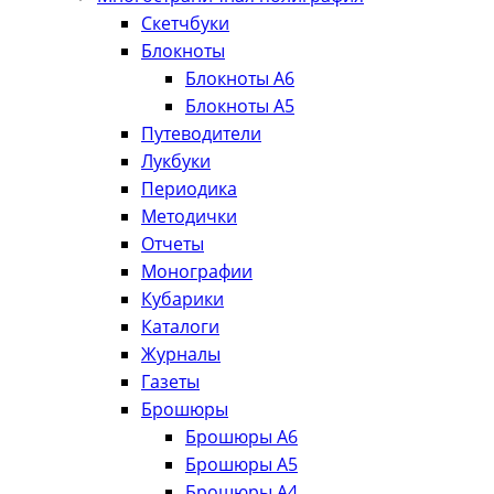
Скетчбуки
Блокноты
Блокноты А6
Блокноты А5
Путеводители
Лукбуки
Периодика
Методички
Отчеты
Монографии
Кубарики
Каталоги
Журналы
Газеты
Брошюры
Брошюры А6
Брошюры А5
Брошюры А4