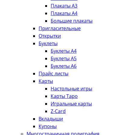
Плакаты А3
Плакаты А4
Большие плакаты
Пригласительные
Открытки
Буклеты
Буклеты А4
Буклеты А5
Буклеты А6
Прайс листы
Карты
Настольные игры
Карты Таро
Игральные карты
Z-Card
Вкладыши
Купоны
Многостраничная полиграфия