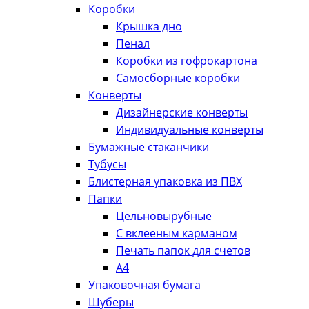
Коробки
Крышка дно
Пенал
Коробки из гофрокартона
Самосборные коробки
Конверты
Дизайнерские конверты
Индивидуальные конверты
Бумажные стаканчики
Тубусы
Блистерная упаковка из ПВХ
Папки
Цельновырубные
С вклееным карманом
Печать папок для счетов
А4
Упаковочная бумага
Шуберы