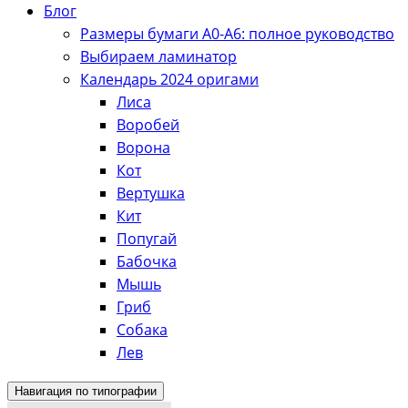
Блог
Размеры бумаги А0-А6: полное руководство
Выбираем ламинатор
Календарь 2024 оригами
Лиса
Воробей
Ворона
Кот
Вертушка
Кит
Попугай
Бабочка
Мышь
Гриб
Собака
Лев
Навигация по типографии