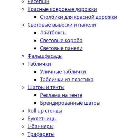
Ресепшн
Красные ковровые дорожки
Столбики для красной дорожки
Световые вывески и панели
Лайтбоксы
Световые короба
Световые панели
Фальшфасады
Таблички
Уличные таблички
Таблички из пластика
Шатры и тенты
Реклама на тенте
Брендированные шатры
Roll up стенды
Буклетницы
L-баннеры
Трафареты