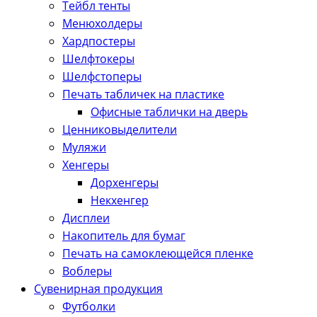
Тейбл тенты
Менюхолдеры
Хардпостеры
Шелфтокеры
Шелфстоперы
Печать табличек на пластике
Офисные таблички на дверь
Ценниковыделители
Муляжи
Хенгеры
Дорхенгеры
Некхенгер
Дисплеи
Накопитель для бумаг
Печать на самоклеющейся пленке
Воблеры
Сувенирная продукция
Футболки