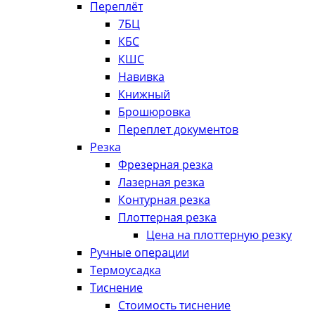
Переплёт
7БЦ
КБС
КШС
Навивка
Книжный
Брошюровка
Переплет документов
Резка
Фрезерная резка
Лазерная резка
Контурная резка
Плоттерная резка
Цена на плоттерную резку
Ручные операции
Термоусадка
Тиснение
Стоимость тиснение