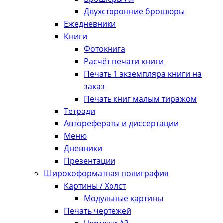
Двухсторонние брошюры
Ежедневники
Книги
Фотокнига
Расчёт печати книги
Печать 1 экземпляра книги на
заказ
Печать книг малым тиражом
Тетради
Авторефераты и диссертации
Меню
Дневники
Презентации
Широкоформатная полиграфия
Картины / Холст
Модульные картины
Печать чертежей