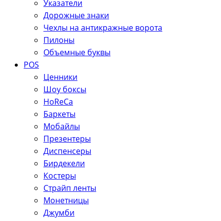
Указатели
Дорожные знаки
Чехлы на антикражные ворота
Пилоны
Объемные буквы
POS
Ценники
Шоу боксы
HoReCa
Баркеты
Мобайлы
Презентеры
Диспенсеры
Бирдекели
Костеры
Страйп ленты
Монетницы
Джумби