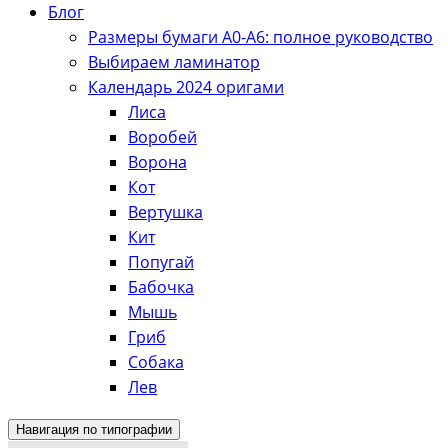
Блог
Размеры бумаги А0-А6: полное руководство
Выбираем ламинатор
Календарь 2024 оригами
Лиса
Воробей
Ворона
Кот
Вертушка
Кит
Попугай
Бабочка
Мышь
Гриб
Собака
Лев
Навигация по типографии