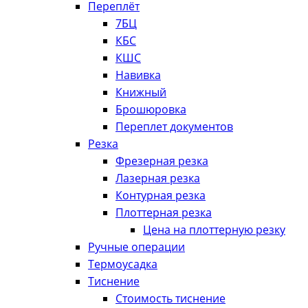
Переплёт
7БЦ
КБС
КШС
Навивка
Книжный
Брошюровка
Переплет документов
Резка
Фрезерная резка
Лазерная резка
Контурная резка
Плоттерная резка
Цена на плоттерную резку
Ручные операции
Термоусадка
Тиснение
Стоимость тиснение