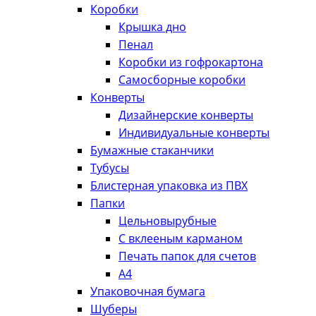
Коробки
Крышка дно
Пенал
Коробки из гофрокартона
Самосборные коробки
Конверты
Дизайнерские конверты
Индивидуальные конверты
Бумажные стаканчики
Тубусы
Блистерная упаковка из ПВХ
Папки
Цельновырубные
С вклееным карманом
Печать папок для счетов
А4
Упаковочная бумага
Шуберы