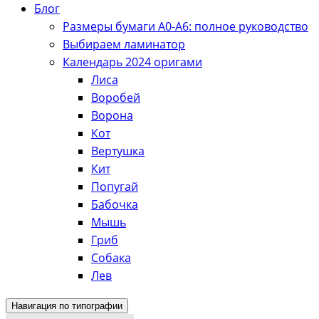
Блог
Размеры бумаги А0-А6: полное руководство
Выбираем ламинатор
Календарь 2024 оригами
Лиса
Воробей
Ворона
Кот
Вертушка
Кит
Попугай
Бабочка
Мышь
Гриб
Собака
Лев
Навигация по типографии