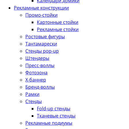
Календари домики
Рекламные конструкции
Промо-стойки
Картонные стойки
Рекламные стойки
Ростовые фигуры
Тантамарески
Стенды pop-up
Штендеры
Пресс-воллы
Фотозона
Х-баннер
Бренд-воллы
Рамки
Стенды
Fold-up стенды
Тканевые стенды
Рекламные подиумы