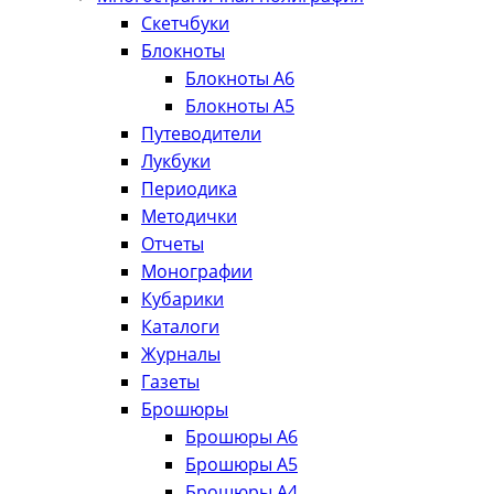
Скетчбуки
Блокноты
Блокноты А6
Блокноты А5
Путеводители
Лукбуки
Периодика
Методички
Отчеты
Монографии
Кубарики
Каталоги
Журналы
Газеты
Брошюры
Брошюры А6
Брошюры А5
Брошюры А4