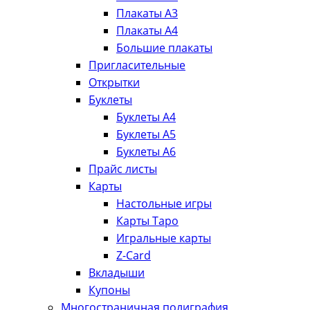
Плакаты А3
Плакаты А4
Большие плакаты
Пригласительные
Открытки
Буклеты
Буклеты А4
Буклеты А5
Буклеты А6
Прайс листы
Карты
Настольные игры
Карты Таро
Игральные карты
Z-Card
Вкладыши
Купоны
Многостраничная полиграфия