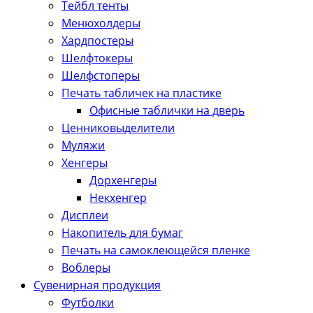
Тейбл тенты
Менюхолдеры
Хардпостеры
Шелфтокеры
Шелфстоперы
Печать табличек на пластике
Офисные таблички на дверь
Ценниковыделители
Муляжи
Хенгеры
Дорхенгеры
Некхенгер
Дисплеи
Накопитель для бумаг
Печать на самоклеющейся пленке
Воблеры
Сувенирная продукция
Футболки