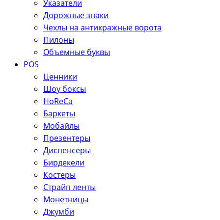
Указатели
Дорожные знаки
Чехлы на антикражные ворота
Пилоны
Объемные буквы
POS
Ценники
Шоу боксы
HoReCa
Баркеты
Мобайлы
Презентеры
Диспенсеры
Бирдекели
Костеры
Страйп ленты
Монетницы
Джумби