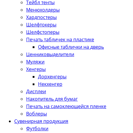
Тейбл тенты
Менюхолдеры
Хардпостеры
Шелфтокеры
Шелфстоперы
Печать табличек на пластике
Офисные таблички на дверь
Ценниковыделители
Муляжи
Хенгеры
Дорхенгеры
Некхенгер
Дисплеи
Накопитель для бумаг
Печать на самоклеющейся пленке
Воблеры
Сувенирная продукция
Футболки