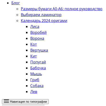
Блог
Размеры бумаги А0-А6: полное руководство
Выбираем ламинатор
Календарь 2024 оригами
Лиса
Воробей
Ворона
Кот
Вертушка
Кит
Попугай
Бабочка
Мышь
Гриб
Собака
Лев
Навигация по типографии