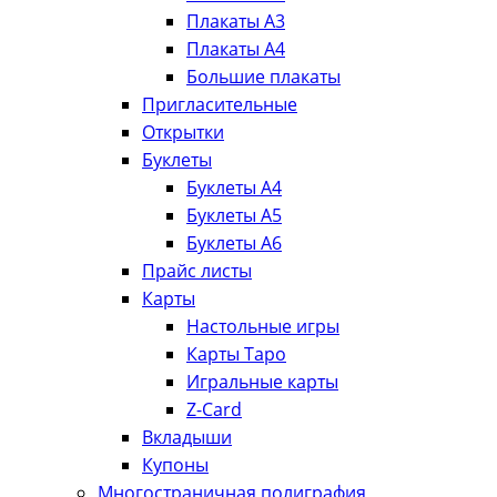
Плакаты А3
Плакаты А4
Большие плакаты
Пригласительные
Открытки
Буклеты
Буклеты А4
Буклеты А5
Буклеты А6
Прайс листы
Карты
Настольные игры
Карты Таро
Игральные карты
Z-Card
Вкладыши
Купоны
Многостраничная полиграфия