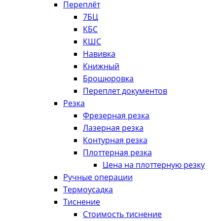
Переплёт
7БЦ
КБС
КШС
Навивка
Книжный
Брошюровка
Переплет документов
Резка
Фрезерная резка
Лазерная резка
Контурная резка
Плоттерная резка
Цена на плоттерную резку
Ручные операции
Термоусадка
Тиснение
Стоимость тиснение