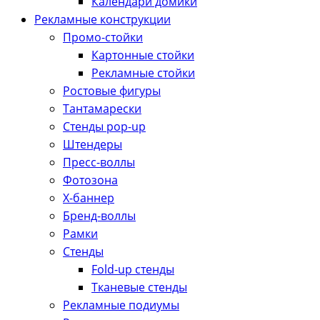
Календари домики
Рекламные конструкции
Промо-стойки
Картонные стойки
Рекламные стойки
Ростовые фигуры
Тантамарески
Стенды pop-up
Штендеры
Пресс-воллы
Фотозона
Х-баннер
Бренд-воллы
Рамки
Стенды
Fold-up стенды
Тканевые стенды
Рекламные подиумы