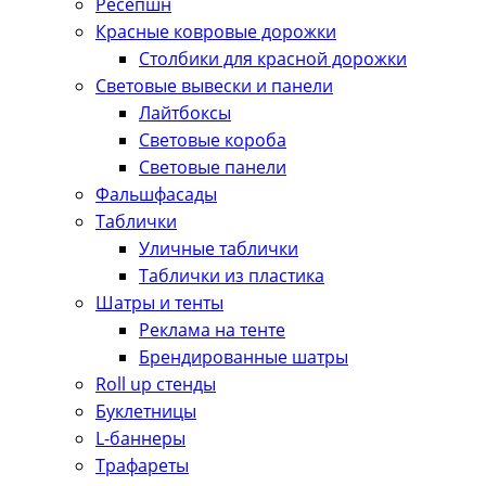
Ресепшн
Красные ковровые дорожки
Столбики для красной дорожки
Световые вывески и панели
Лайтбоксы
Световые короба
Световые панели
Фальшфасады
Таблички
Уличные таблички
Таблички из пластика
Шатры и тенты
Реклама на тенте
Брендированные шатры
Roll up стенды
Буклетницы
L-баннеры
Трафареты