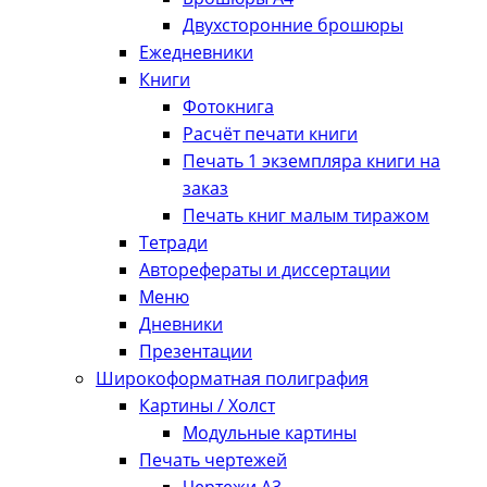
Двухсторонние брошюры
Ежедневники
Книги
Фотокнига
Расчёт печати книги
Печать 1 экземпляра книги на
заказ
Печать книг малым тиражом
Тетради
Авторефераты и диссертации
Меню
Дневники
Презентации
Широкоформатная полиграфия
Картины / Холст
Модульные картины
Печать чертежей