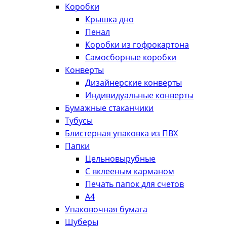
Коробки
Крышка дно
Пенал
Коробки из гофрокартона
Самосборные коробки
Конверты
Дизайнерские конверты
Индивидуальные конверты
Бумажные стаканчики
Тубусы
Блистерная упаковка из ПВХ
Папки
Цельновырубные
С вклееным карманом
Печать папок для счетов
А4
Упаковочная бумага
Шуберы