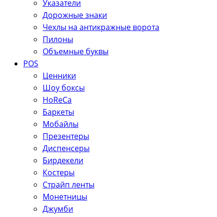
Указатели
Дорожные знаки
Чехлы на антикражные ворота
Пилоны
Объемные буквы
POS
Ценники
Шоу боксы
HoReCa
Баркеты
Мобайлы
Презентеры
Диспенсеры
Бирдекели
Костеры
Страйп ленты
Монетницы
Джумби