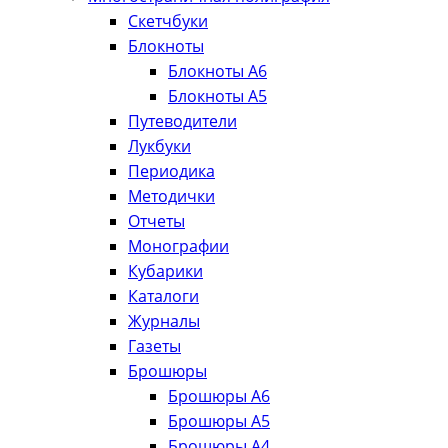
Скетчбуки
Блокноты
Блокноты А6
Блокноты А5
Путеводители
Лукбуки
Периодика
Методички
Отчеты
Монографии
Кубарики
Каталоги
Журналы
Газеты
Брошюры
Брошюры А6
Брошюры А5
Брошюры А4