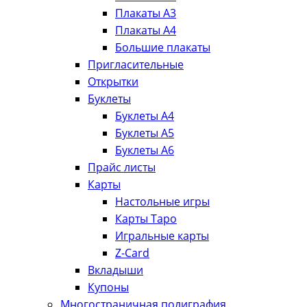
Плакаты А3
Плакаты А4
Большие плакаты
Пригласительные
Открытки
Буклеты
Буклеты А4
Буклеты А5
Буклеты А6
Прайс листы
Карты
Настольные игры
Карты Таро
Игральные карты
Z-Card
Вкладыши
Купоны
Многостраничная полиграфия