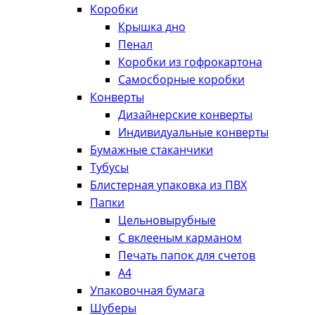
Коробки
Крышка дно
Пенал
Коробки из гофрокартона
Самосборные коробки
Конверты
Дизайнерские конверты
Индивидуальные конверты
Бумажные стаканчики
Тубусы
Блистерная упаковка из ПВХ
Папки
Цельновырубные
С вклееным карманом
Печать папок для счетов
А4
Упаковочная бумага
Шуберы