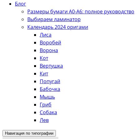
Блог
Размеры бумаги А0-А6: полное руководство
Выбираем ламинатор
Календарь 2024 оригами
Лиса
Воробей
Ворона
Кот
Вертушка
Кит
Попугай
Бабочка
Мышь
Гриб
Собака
Лев
Навигация по типографии