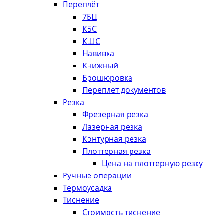
Переплёт
7БЦ
КБС
КШС
Навивка
Книжный
Брошюровка
Переплет документов
Резка
Фрезерная резка
Лазерная резка
Контурная резка
Плоттерная резка
Цена на плоттерную резку
Ручные операции
Термоусадка
Тиснение
Стоимость тиснение