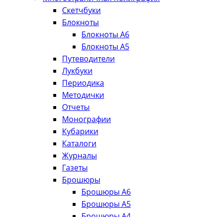
Скетчбуки
Блокноты
Блокноты А6
Блокноты А5
Путеводители
Лукбуки
Периодика
Методички
Отчеты
Монографии
Кубарики
Каталоги
Журналы
Газеты
Брошюры
Брошюры А6
Брошюры А5
Брошюры А4