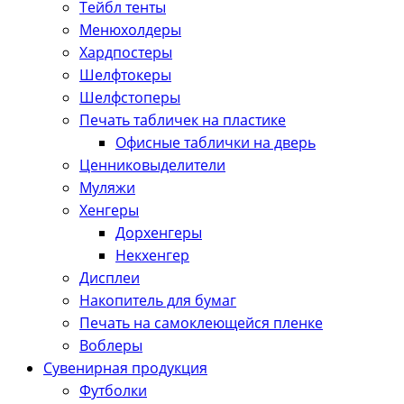
Тейбл тенты
Менюхолдеры
Хардпостеры
Шелфтокеры
Шелфстоперы
Печать табличек на пластике
Офисные таблички на дверь
Ценниковыделители
Муляжи
Хенгеры
Дорхенгеры
Некхенгер
Дисплеи
Накопитель для бумаг
Печать на самоклеющейся пленке
Воблеры
Сувенирная продукция
Футболки