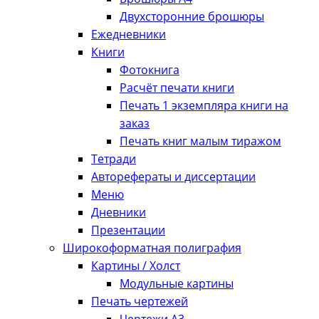
Двухсторонние брошюры
Ежедневники
Книги
Фотокнига
Расчёт печати книги
Печать 1 экземпляра книги на
заказ
Печать книг малым тиражом
Тетради
Авторефераты и диссертации
Меню
Дневники
Презентации
Широкоформатная полиграфия
Картины / Холст
Модульные картины
Печать чертежей