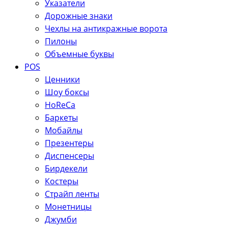
Указатели
Дорожные знаки
Чехлы на антикражные ворота
Пилоны
Объемные буквы
POS
Ценники
Шоу боксы
HoReCa
Баркеты
Мобайлы
Презентеры
Диспенсеры
Бирдекели
Костеры
Страйп ленты
Монетницы
Джумби