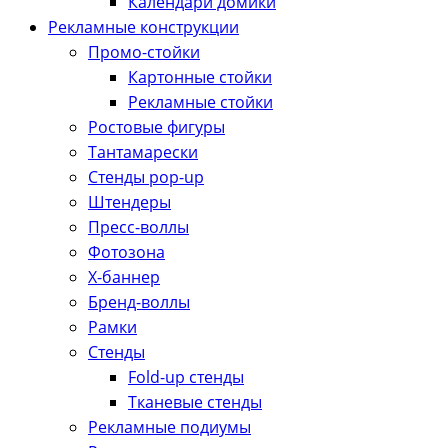
Календари домики
Рекламные конструкции
Промо-стойки
Картонные стойки
Рекламные стойки
Ростовые фигуры
Тантамарески
Стенды pop-up
Штендеры
Пресс-воллы
Фотозона
Х-баннер
Бренд-воллы
Рамки
Стенды
Fold-up стенды
Тканевые стенды
Рекламные подиумы