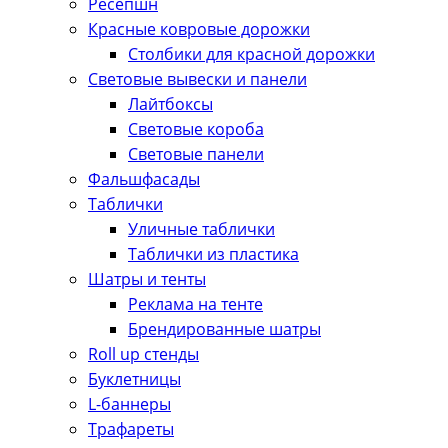
Ресепшн
Красные ковровые дорожки
Столбики для красной дорожки
Световые вывески и панели
Лайтбоксы
Световые короба
Световые панели
Фальшфасады
Таблички
Уличные таблички
Таблички из пластика
Шатры и тенты
Реклама на тенте
Брендированные шатры
Roll up стенды
Буклетницы
L-баннеры
Трафареты