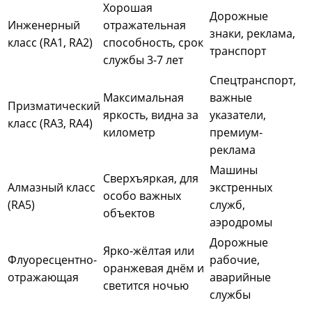
Хорошая
Дорожные
Инженерный
отражательная
знаки, реклама,
класс (RA1, RA2)
способность, срок
транспорт
службы 3-7 лет
Спецтранспорт,
Максимальная
важные
Призматический
яркость, видна за
указатели,
класс (RA3, RA4)
километр
премиум-
реклама
Машины
Сверхъяркая, для
Алмазный класс
экстренных
особо важных
(RA5)
служб,
объектов
аэродромы
Дорожные
Ярко-жёлтая или
Флуоресцентно-
рабочие,
оранжевая днём и
отражающая
аварийные
светится ночью
службы