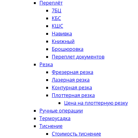
Переплёт
7БЦ
КБС
КШС
Навивка
Книжный
Брошюровка
Переплет документов
Резка
Фрезерная резка
Лазерная резка
Контурная резка
Плоттерная резка
Цена на плоттерную резку
Ручные операции
Термоусадка
Тиснение
Стоимость тиснение