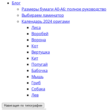
Блог
Размеры бумаги А0-А6: полное руководство
Выбираем ламинатор
Календарь 2024 оригами
Лиса
Воробей
Ворона
Кот
Вертушка
Кит
Попугай
Бабочка
Мышь
Гриб
Собака
Лев
Навигация по типографии