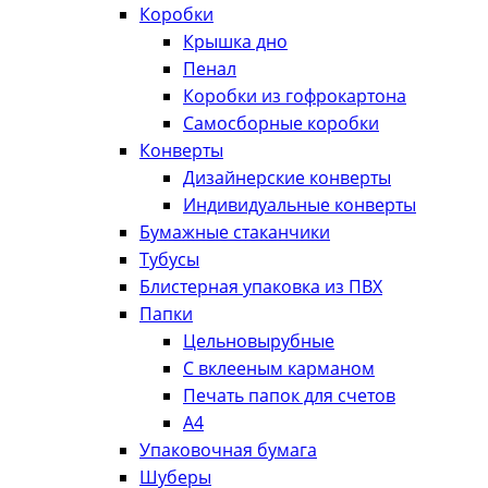
Коробки
Крышка дно
Пенал
Коробки из гофрокартона
Самосборные коробки
Конверты
Дизайнерские конверты
Индивидуальные конверты
Бумажные стаканчики
Тубусы
Блистерная упаковка из ПВХ
Папки
Цельновырубные
С вклееным карманом
Печать папок для счетов
А4
Упаковочная бумага
Шуберы