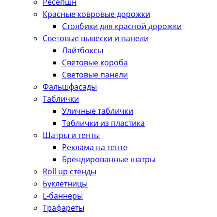
Ресепшн
Красные ковровые дорожки
Столбики для красной дорожки
Световые вывески и панели
Лайтбоксы
Световые короба
Световые панели
Фальшфасады
Таблички
Уличные таблички
Таблички из пластика
Шатры и тенты
Реклама на тенте
Брендированные шатры
Roll up стенды
Буклетницы
L-баннеры
Трафареты