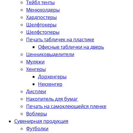
Тейбл тенты
Менюхолдеры
Хардпостеры
Шелфтокеры
Шелфстоперы
Печать табличек на пластике
Офисные таблички на дверь
Ценниковыделители
Муляжи
Хенгеры
Дорхенгеры
Некхенгер
Дисплеи
Накопитель для бумаг
Печать на самоклеющейся пленке
Воблеры
Сувенирная продукция
Футболки