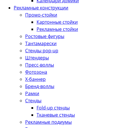
Календари домики
Рекламные конструкции
Промо-стойки
Картонные стойки
Рекламные стойки
Ростовые фигуры
Тантамарески
Стенды pop-up
Штендеры
Пресс-воллы
Фотозона
Х-баннер
Бренд-воллы
Рамки
Стенды
Fold-up стенды
Тканевые стенды
Рекламные подиумы