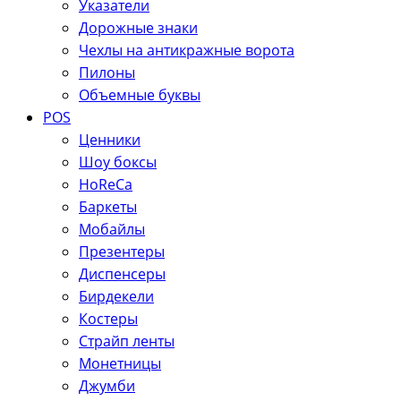
Указатели
Дорожные знаки
Чехлы на антикражные ворота
Пилоны
Объемные буквы
POS
Ценники
Шоу боксы
HoReCa
Баркеты
Мобайлы
Презентеры
Диспенсеры
Бирдекели
Костеры
Страйп ленты
Монетницы
Джумби