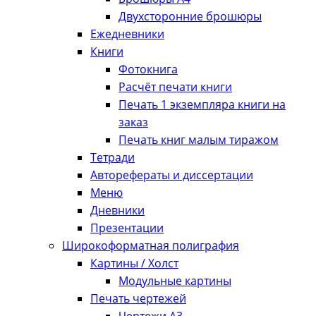
Двухсторонние брошюры
Ежедневники
Книги
Фотокнига
Расчёт печати книги
Печать 1 экземпляра книги на
заказ
Печать книг малым тиражом
Тетради
Авторефераты и диссертации
Меню
Дневники
Презентации
Широкоформатная полиграфия
Картины / Холст
Модульные картины
Печать чертежей