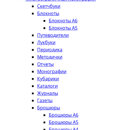
Скетчбуки
Блокноты
Блокноты А6
Блокноты А5
Путеводители
Лукбуки
Периодика
Методички
Отчеты
Монографии
Кубарики
Каталоги
Журналы
Газеты
Брошюры
Брошюры А6
Брошюры А5
Брошюры А4