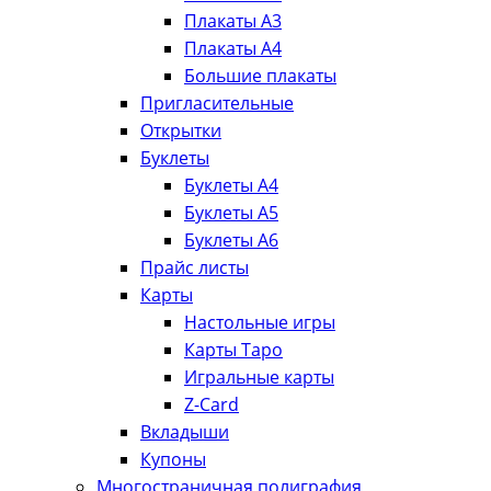
Плакаты А3
Плакаты А4
Большие плакаты
Пригласительные
Открытки
Буклеты
Буклеты А4
Буклеты А5
Буклеты А6
Прайс листы
Карты
Настольные игры
Карты Таро
Игральные карты
Z-Card
Вкладыши
Купоны
Многостраничная полиграфия