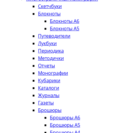
Скетчбуки
Блокноты
Блокноты А6
Блокноты А5
Путеводители
Лукбуки
Периодика
Методички
Отчеты
Монографии
Кубарики
Каталоги
Журналы
Газеты
Брошюры
Брошюры А6
Брошюры А5
Брошюры А4