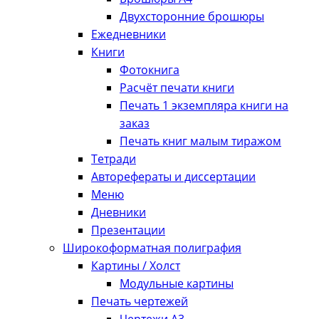
Двухсторонние брошюры
Ежедневники
Книги
Фотокнига
Расчёт печати книги
Печать 1 экземпляра книги на
заказ
Печать книг малым тиражом
Тетради
Авторефераты и диссертации
Меню
Дневники
Презентации
Широкоформатная полиграфия
Картины / Холст
Модульные картины
Печать чертежей