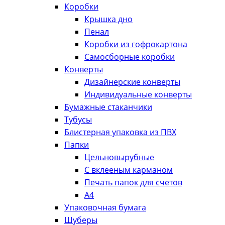
Коробки
Крышка дно
Пенал
Коробки из гофрокартона
Самосборные коробки
Конверты
Дизайнерские конверты
Индивидуальные конверты
Бумажные стаканчики
Тубусы
Блистерная упаковка из ПВХ
Папки
Цельновырубные
С вклееным карманом
Печать папок для счетов
А4
Упаковочная бумага
Шуберы