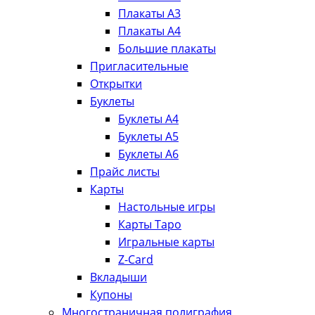
Плакаты А3
Плакаты А4
Большие плакаты
Пригласительные
Открытки
Буклеты
Буклеты А4
Буклеты А5
Буклеты А6
Прайс листы
Карты
Настольные игры
Карты Таро
Игральные карты
Z-Card
Вкладыши
Купоны
Многостраничная полиграфия