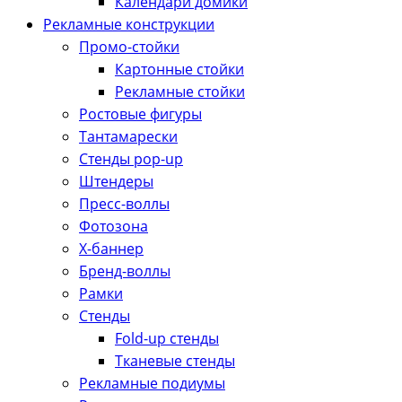
Календари домики
Рекламные конструкции
Промо-стойки
Картонные стойки
Рекламные стойки
Ростовые фигуры
Тантамарески
Стенды pop-up
Штендеры
Пресс-воллы
Фотозона
Х-баннер
Бренд-воллы
Рамки
Стенды
Fold-up стенды
Тканевые стенды
Рекламные подиумы