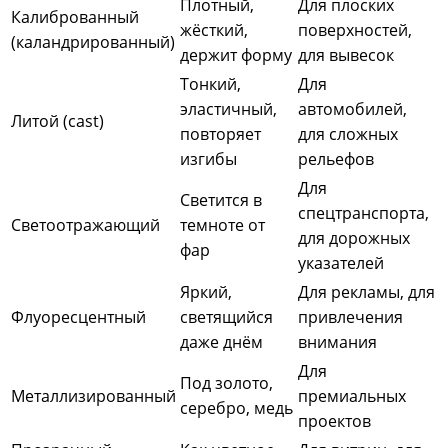
Плотный,
Для плоских
Калиброванный
жёсткий,
поверхностей,
(каландрированный)
держит форму
для вывесок
Тонкий,
Для
эластичный,
автомобилей,
Литой (cast)
повторяет
для сложных
изгибы
рельефов
Для
Светится в
спецтранспорта,
Светоотражающий
темноте от
для дорожных
фар
указателей
Яркий,
Для рекламы, для
Флуоресцентный
светящийся
привлечения
даже днём
внимания
Для
Под золото,
Металлизированный
премиальных
серебро, медь
проектов