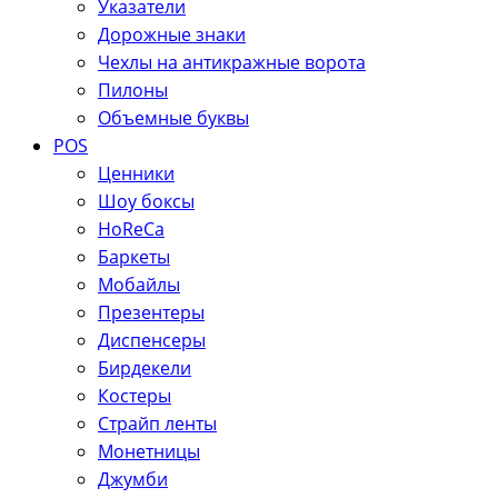
Указатели
Дорожные знаки
Чехлы на антикражные ворота
Пилоны
Объемные буквы
POS
Ценники
Шоу боксы
HoReCa
Баркеты
Мобайлы
Презентеры
Диспенсеры
Бирдекели
Костеры
Страйп ленты
Монетницы
Джумби