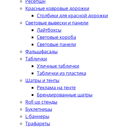
Ресепшн
Красные ковровые дорожки
Столбики для красной дорожки
Световые вывески и панели
Лайтбоксы
Световые короба
Световые панели
Фальшфасады
Таблички
Уличные таблички
Таблички из пластика
Шатры и тенты
Реклама на тенте
Брендированные шатры
Roll up стенды
Буклетницы
L-баннеры
Трафареты