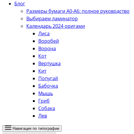
Блог
Размеры бумаги А0-А6: полное руководство
Выбираем ламинатор
Календарь 2024 оригами
Лиса
Воробей
Ворона
Кот
Вертушка
Кит
Попугай
Бабочка
Мышь
Гриб
Собака
Лев
Навигация по типографии