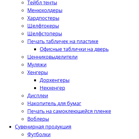
Тейбл тенты
Менюхолдеры
Хардпостеры
Шелфтокеры
Шелфстоперы
Печать табличек на пластике
Офисные таблички на дверь
Ценниковыделители
Муляжи
Хенгеры
Дорхенгеры
Некхенгер
Дисплеи
Накопитель для бумаг
Печать на самоклеющейся пленке
Воблеры
Сувенирная продукция
Футболки