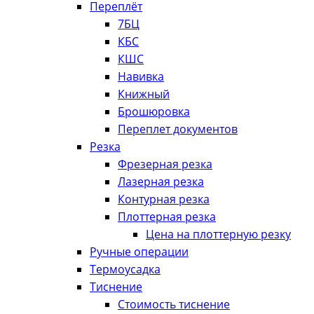
Переплёт
7БЦ
КБС
КШС
Навивка
Книжный
Брошюровка
Переплет документов
Резка
Фрезерная резка
Лазерная резка
Контурная резка
Плоттерная резка
Цена на плоттерную резку
Ручные операции
Термоусадка
Тиснение
Стоимость тиснение