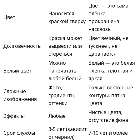
Цвет — это сама
Наносится
плёнка,
Цвет
краской сверху
прокрашена
насквозь
Краска может
Цвет вечный, не
Долговечность
выцвести или
тускнеет, не
стереться
царапается
Можно
Белый — это белая
Белый цвет
напечатать
плёнка, плотная и
любой белый
яркая
Фото,
Только векторные
Сложные
градиенты,
контуры, пятна
изображения
оттенки
цвета
Чистые цвета,
Эффекты
Любые
отсутствие фона
3-5 лет (зависит
Срок службы
7-10 лет и более
от чернил)