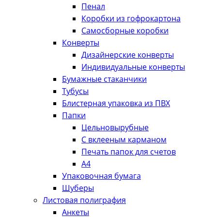
Пенал
Коробки из гофрокартона
Самосборные коробки
Конверты
Дизайнерские конверты
Индивидуальные конверты
Бумажные стаканчики
Тубусы
Блистерная упаковка из ПВХ
Папки
Цельновырубные
С вклееным карманом
Печать папок для счетов
А4
Упаковочная бумага
Шуберы
Листовая полиграфия
Анкеты