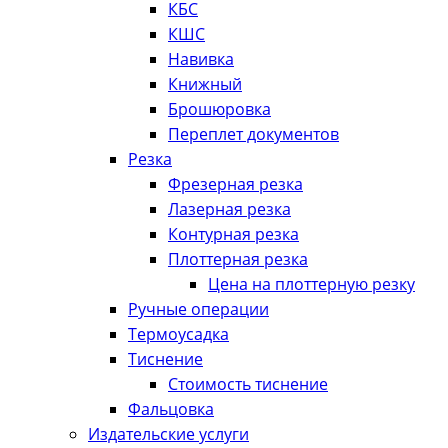
КБС
КШС
Навивка
Книжный
Брошюровка
Переплет документов
Резка
Фрезерная резка
Лазерная резка
Контурная резка
Плоттерная резка
Цена на плоттерную резку
Ручные операции
Термоусадка
Тиснение
Стоимость тиснение
Фальцовка
Издательские услуги