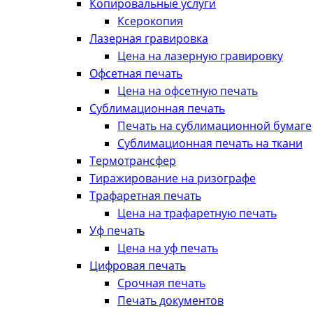
Копировальные услуги
Ксерокопия
Лазерная гравировка
Цена на лазерную гравировку
Офсетная печать
Цена на офсетную печать
Сублимационная печать
Печать на сублимационной бумаге
Сублимационная печать на ткани
Термотрансфер
Тиражирование на ризографе
Трафаретная печать
Цена на трафаретную печать
Уф печать
Цена на уф печать
Цифровая печать
Срочная печать
Печать документов